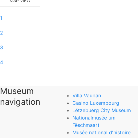
MAP VIEW
1
2
3
4
5
Museum
6
Villa Vauban
navigation
Casino Luxembourg
0
Lëtzebuerg City Museum
Nationalmusée um
Nationalmuseum für Naturgeschichte
Fëschmaart
Musée national d'histoire