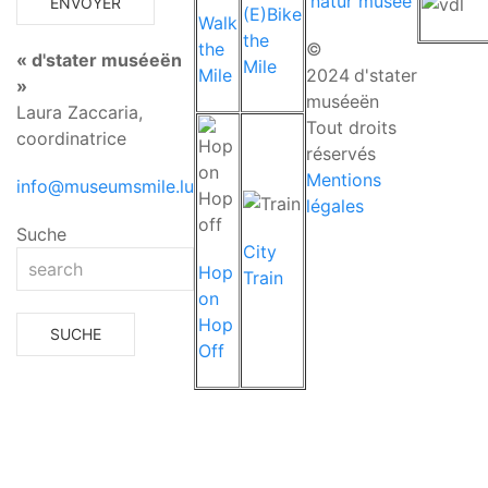
'natur musée'
(E)Bike
Walk
the
the
©
« d'stater muséeën
Mile
Mile
2024
d'stater
»
muséeën
Laura Zaccaria,
Tout droits
coordinatrice
réservés
Mentions
info@museumsmile.lu
légales
Suche
City
Hop
Train
on
Hop
Off