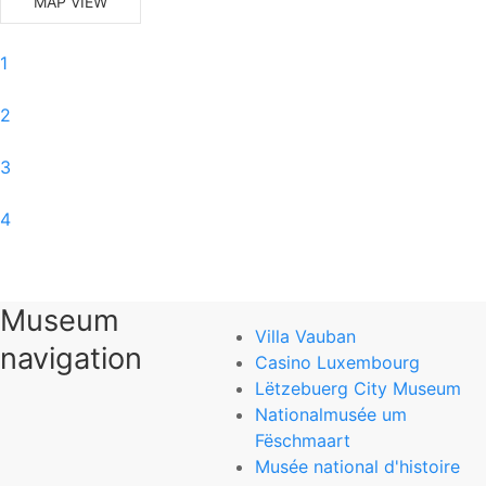
MAP VIEW
1
2
3
4
5
Museum
6
Villa Vauban
navigation
Casino Luxembourg
0
Lëtzebuerg City Museum
Nationalmusée um
Musée d’Art Moderne Grand-Duc Jean
Fëschmaart
Musée national d'histoire