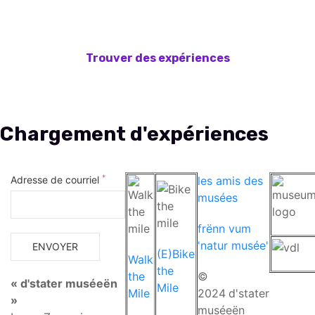
*
Adresse de courriel
les amis des
musées
frënn vum
'natur musée'
(E)Bike
Walk
the
the
©
« d'stater muséeën
Mile
Mile
2024
d'stater
»
muséeën