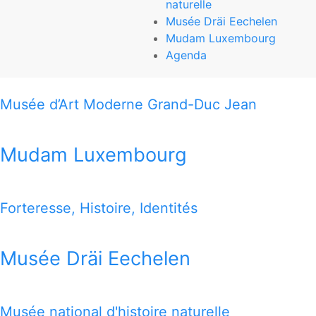
naturelle
Mudam Luxembourg
Musée Dräi Eechelen
Mudam Luxembourg
3, Park Dräi Eechelen
Agenda
L-1499 Luxembourg-Kirchberg
Musée d’Art Moderne Grand-Duc Jean
T (+352) 45 37 85-1
www.mudam.com
Mudam Luxembourg
THIS MAP OFFERS YOU A QUICK VIEW HOW TO REACH
ALL 7 MUSEUMS
Forteresse, Histoire, Identités
1 MILE MAP
Musée Dräi Eechelen
Google Map
Musée national d'histoire naturelle