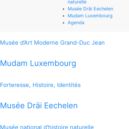
naturelle
Mudam Luxembourg
Musée Dräi Eechelen
Mudam Luxembourg
3, Park Dräi Eechelen
Agenda
L-1499 Luxembourg-Kirchberg
Musée d’Art Moderne Grand-Duc Jean
T (+352) 45 37 85-1
www.mudam.com
Mudam Luxembourg
THIS MAP OFFERS YOU A QUICK VIEW HOW TO REACH
ALL 7 MUSEUMS
Forteresse, Histoire, Identités
1 MILE MAP
Musée Dräi Eechelen
Google Map
Musée national d'histoire naturelle