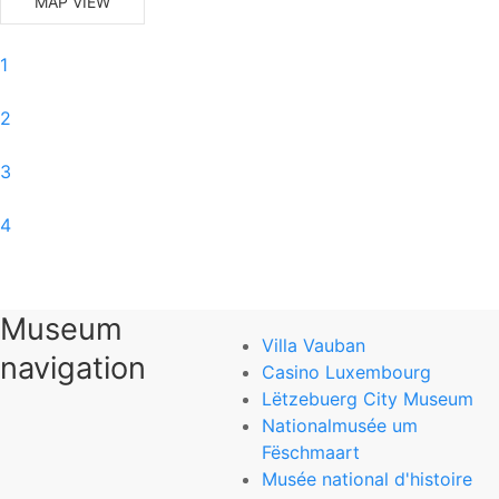
MAP VIEW
1
2
3
4
5
Museum
6
Villa Vauban
navigation
Casino Luxembourg
0
Lëtzebuerg City Museum
Nationalmusée um
Musée d’Art Moderne Grand-Duc Jean
Fëschmaart
Musée national d'histoire