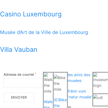
Casino Luxembourg
Musée d’Art de la Ville de Luxembourg
Villa Vauban
*
Adresse de courriel
les amis des
musées
frënn vum
'natur musée'
(E)Bike
Walk
the
the
©