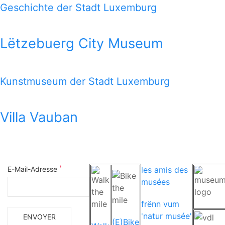
Geschichte der Stadt Luxemburg
Lëtzebuerg City Museum
Kunstmuseum der Stadt Luxemburg
Villa Vauban
*
E-Mail-Adresse
les amis des
musées
frënn vum
'natur musée'
(E)Bike