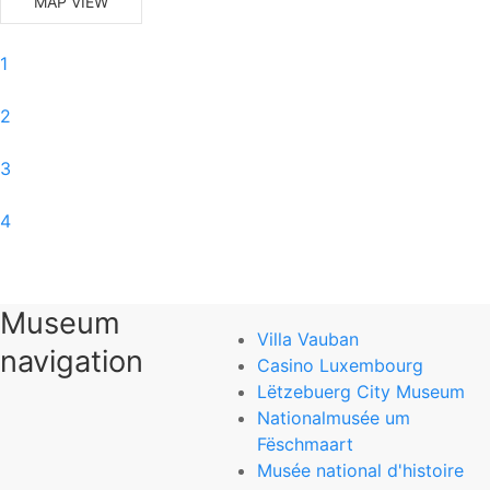
MAP VIEW
1
2
3
4
5
Museum
6
Villa Vauban
navigation
Casino Luxembourg
0
Lëtzebuerg City Museum
Nationalmusée um
Nationalmuseum für Naturgeschichte
Fëschmaart
Musée national d'histoire