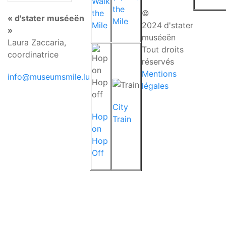
Walk
the
the
©
« d'stater muséeën
Mile
Mile
2024
d'stater
»
muséeën
Laura Zaccaria,
Tout droits
coordinatrice
réservés
Mentions
info@museumsmile.lu
légales
City
Hop
Train
on
Hop
Off