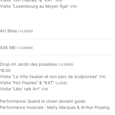
(EN)
Visite "Luxembourg au Moyen Âge"
(FR)
Art Bites
(>23h00)
ASK ME!
(>24H00)
Drop-In! Jardin des possibles
(>23H00)
18:30
Visite "La Villa Vauban et son parc de sculpturess"
(FR)
Visite "Hot Flashes" & "€AT"
(LU/DE)
Visite "Lëtz’ talk Art"
(FR)
Performance: Quand le clown devient guide
Performance musicale : Marly Marques & Arthur Possing