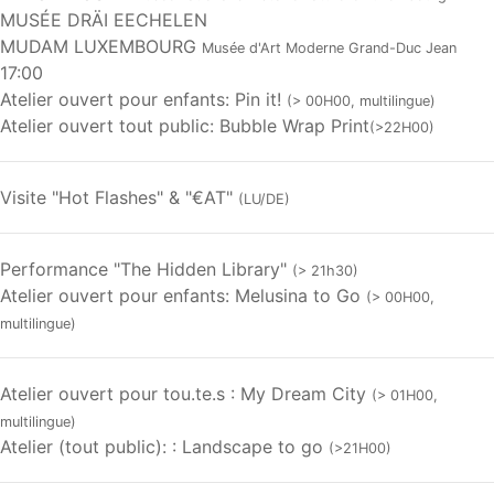
MUSÉE DRÄI EECHELEN
MUDAM LUXEMBOURG
Musée d'Art Moderne Grand-Duc Jean
17:00
Atelier ouvert pour enfants: Pin it!
(> 00H00, multilingue)
Atelier ouvert tout public: Bubble Wrap Print
(>22H00)
Visite "Hot Flashes" & "€AT"
(LU/DE)
Performance "The Hidden Library"
(> 21h30)
Atelier ouvert pour enfants: Melusina to Go
(> 00H00,
multilingue)
Atelier ouvert pour tou.te.s : My Dream City
(> 01H00,
multilingue)
Atelier (tout public): : Landscape to go
(>21H00)