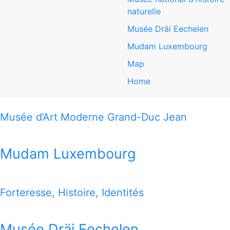
naturelle
Nationalmusée um Fëschmaart
Musée Dräi Eechelen
Mudam Luxembourg
Nationalmusée um Fëschmaart
Map
Nationalmusée um Fëschmaart
Home
Marché-aux-Poissons
L-2345 Luxembourg
Musée d’Art Moderne Grand-Duc Jean
www.nationalmusee.lu
Mudam Luxembourg
Nationalmusée um Fëschmaart
Forteresse, Histoire, Identités
THIS MAP OFFERS YOU A QUICK VIEW HOW TO REACH
ALL 7 MUSEUMS
Musée Dräi Eechelen