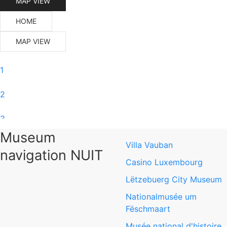
MAP VIEW
HOME
MAP VIEW
1
2
3
Museum
4
Villa Vauban
navigation NUIT
Casino Luxembourg
5
Lëtzebuerg City Museum
6
Nationalmusée um
Fëschmaart
0
Musée national d'histoire