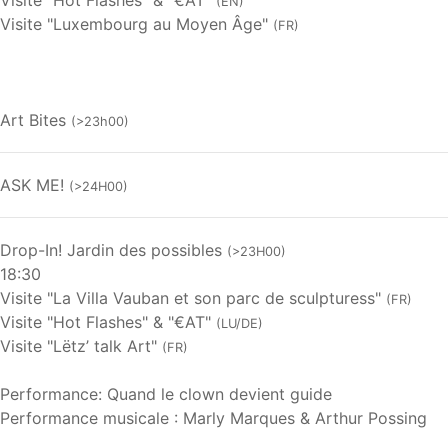
(EN)
Visite "Luxembourg au Moyen Âge"
(FR)
Art Bites
(>23h00)
ASK ME!
(>24H00)
Drop-In! Jardin des possibles
(>23H00)
18:30
Visite "La Villa Vauban et son parc de sculpturess"
(FR)
Visite "Hot Flashes" & "€AT"
(LU/DE)
Visite "Lëtz’ talk Art"
(FR)
Performance: Quand le clown devient guide
Performance musicale : Marly Marques & Arthur Possing