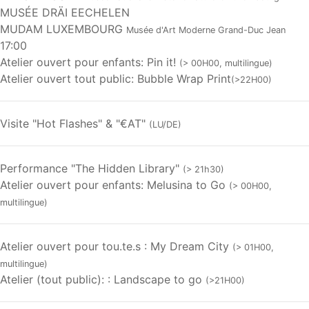
MUSÉE DRÄI EECHELEN
MUDAM LUXEMBOURG
Musée d'Art Moderne Grand-Duc Jean
17:00
Atelier ouvert pour enfants: Pin it!
(> 00H00, multilingue)
Atelier ouvert tout public: Bubble Wrap Print
(>22H00)
Visite "Hot Flashes" & "€AT"
(LU/DE)
Performance "The Hidden Library"
(> 21h30)
Atelier ouvert pour enfants: Melusina to Go
(> 00H00,
multilingue)
Atelier ouvert pour tou.te.s : My Dream City
(> 01H00,
multilingue)
Atelier (tout public): : Landscape to go
(>21H00)