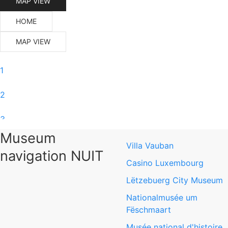
MAP VIEW
HOME
MAP VIEW
1
2
3
Museum
4
Villa Vauban
navigation NUIT
Casino Luxembourg
5
Lëtzebuerg City Museum
6
Nationalmusée um
Fëschmaart
0
Musée national d'histoire