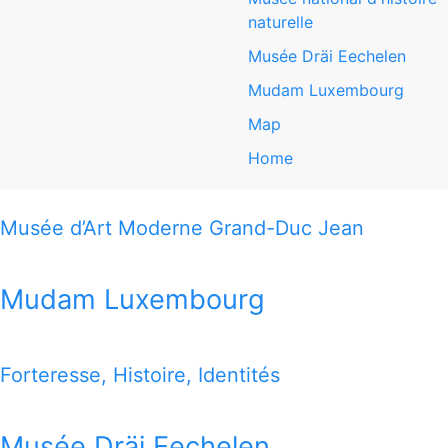
naturelle
Nationalmusée um Fëschmaart
Musée Dräi Eechelen
Mudam Luxembourg
Nationalmusée um Fëschmaart
Map
Nationalmusée um Fëschmaart
Home
Marché-aux-Poissons
L-2345 Luxembourg
Musée d’Art Moderne Grand-Duc Jean
www.nationalmusee.lu
Mudam Luxembourg
Nationalmusée um Fëschmaart
Forteresse, Histoire, Identités
THIS MAP OFFERS YOU A QUICK VIEW HOW TO REACH
ALL 7 MUSEUMS
Musée Dräi Eechelen